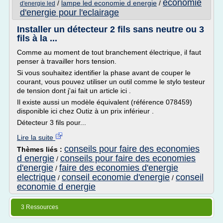
economie
/
lampe led economie d energie
/
d'energie led
d'energie pour l'eclairage
Installer un détecteur 2 fils sans neutre ou 3
fils à la ...
Comme au moment de tout branchement électrique, il faut
penser à travailler hors tension.
Si vous souhaitez identifier la phase avant de couper le
courant, vous pouvez utiliser un outil comme le stylo testeur
de tension dont j'ai fait un article ici .
Il existe aussi un modèle équivalent (référence 078459)
disponible ici chez Outiz à un prix inférieur .
Détecteur 3 fils pour...
Lire la suite
conseils pour faire des economies
Thèmes liés :
d energie
conseils pour faire des economies
/
d'energie
faire des economies d'energie
/
electrique
conseil economie d'energie
conseil
/
/
economie d energie
3 Ressources