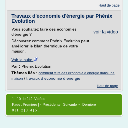
Haut de page
Travaux d'économie d'énergie par Phénix
Evolution
Vous souhaitez faire des économies
voir la vidéo
d'énergie ?
Découvrez comment Phénix Evolution peut
améliorer le bilan thermique de votre
maison.
Voir la suite
Par :
Phenix Evolution
Thèmes liés :
comment faire des economie d energie dans une
/
travaux d economie d energie
maison
Haut de page
1 - 10 de 242 Vidéos
Page : Première | < Précédente |
Suivante
> |
Dernière
0
|
1
|
2
|
3
|
4
|
5
...