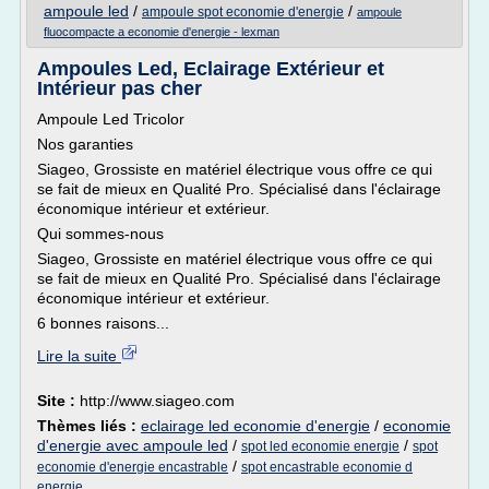
ampoule led
/
/
ampoule spot economie d'energie
ampoule
fluocompacte a economie d'energie - lexman
Ampoules Led, Eclairage Extérieur et
Intérieur pas cher
Ampoule Led Tricolor
Nos garanties
Siageo, Grossiste en matériel électrique vous offre ce qui
se fait de mieux en Qualité Pro. Spécialisé dans l'éclairage
économique intérieur et extérieur.
Qui sommes-nous
Siageo, Grossiste en matériel électrique vous offre ce qui
se fait de mieux en Qualité Pro. Spécialisé dans l'éclairage
économique intérieur et extérieur.
6 bonnes raisons...
Lire la suite
Site :
http://www.siageo.com
Thèmes liés :
eclairage led economie d'energie
/
economie
d'energie avec ampoule led
/
/
spot led economie energie
spot
/
economie d'energie encastrable
spot encastrable economie d
energie