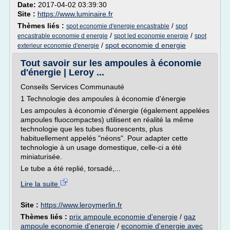
Date:
2017-04-02 03:39:30
Site :
https://www.luminaire.fr
Thèmes liés :
/
spot economie d'energie encastrable
spot
/
/
encastrable economie d energie
spot led economie energie
spot
/
spot economie d energie
exterieur economie d'energie
Tout savoir sur les ampoules à économie
d'énergie | Leroy ...
Conseils Services Communauté
1 Technologie des ampoules à économie d'énergie
Les ampoules à économie d'énergie (également appelées
ampoules fluocompactes) utilisent en réalité la même
technologie que les tubes fluorescents, plus
habituellement appelés "néons". Pour adapter cette
technologie à un usage domestique, celle-ci a été
miniaturisée.
Le tube a été replié, torsadé,...
Lire la suite
Site :
https://www.leroymerlin.fr
Thèmes liés :
prix ampoule economie d'energie
/
gaz
ampoule economie d'energie
/
economie d'energie avec