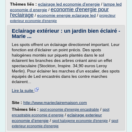
Thèmes liés :
eclairage led economie d'energie
/
lampe led
economie d'energie pour
economie d energie
/
l'eclairage
/
economie energie eclairage led
/
projecteur
exterieur economie d'energie
Eclairage extérieur : un jardin bien éclairé -
Marie ...
Les spots offrent un éclairage directionnel important. Leur
fonction est d'éclairer un point précis. Des spots
halogènes montés sur piquets plantés dans le sol
éclairent les branches des arbres créant ainsi un effet
spectaculaire (Stockton, Inspire. 34,90 euros Leroy
Merlin). Pour éclairer les marches d'un escalier, des spots
équipés de Led encastrés dans les contre marches
éclairent...
Lire la suite
Site :
http://www.marieclairemaison.com
Thèmes liés :
/
spot economie d'energie encastrable
spot
/
eclairage exterieur
encastrable economie d energie
economie d'energie
/
/
spot halogene economie d'energie
spot
exterieur economie d'energie