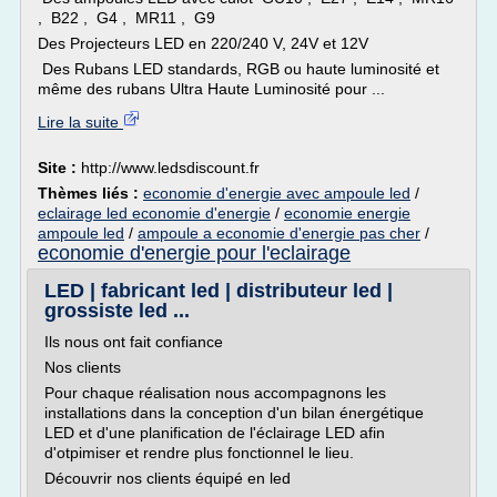
, B22 , G4 , MR11 , G9
Des Projecteurs LED en 220/240 V, 24V et 12V
Des Rubans LED standards, RGB ou haute luminosité et
même des rubans Ultra Haute Luminosité pour ...
Lire la suite
Site :
http://www.ledsdiscount.fr
Thèmes liés :
economie d'energie avec ampoule led
/
eclairage led economie d'energie
/
economie energie
ampoule led
/
ampoule a economie d'energie pas cher
/
economie d'energie pour l'eclairage
LED | fabricant led | distributeur led |
grossiste led ...
Ils nous ont fait confiance
Nos clients
Pour chaque réalisation nous accompagnons les
installations dans la conception d'un bilan énergétique
LED et d'une planification de l'éclairage LED afin
d'otpimiser et rendre plus fonctionnel le lieu.
Découvrir nos clients équipé en led