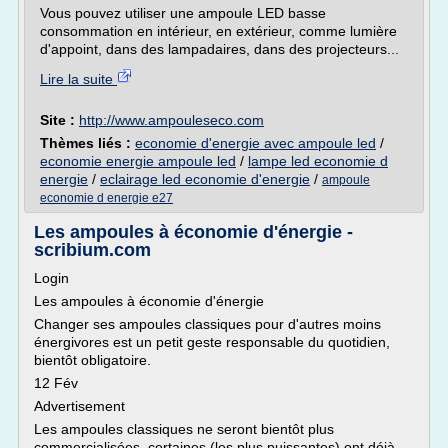
Vous pouvez utiliser une ampoule LED basse
consommation en intérieur, en extérieur, comme lumière
d'appoint, dans des lampadaires, dans des projecteurs...
Lire la suite
Site :
http://www.ampouleseco.com
Thèmes liés :
economie d'energie avec ampoule led
/
economie energie ampoule led
/
lampe led economie d
energie
/
eclairage led economie d'energie
/
ampoule
economie d energie e27
Les ampoules à économie d'énergie -
scribium.com
Login
Les ampoules à économie d'énergie
Changer ses ampoules classiques pour d'autres moins
énergivores est un petit geste responsable du quotidien,
bientôt obligatoire.
12 Fév
Advertisement
Les ampoules classiques ne seront bientôt plus
commercialisées, certaines (les plus puissantes) ont déjà