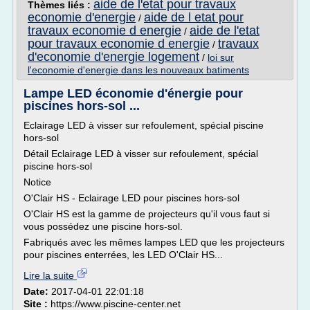
aide de l'etat pour travaux
Thèmes liés :
economie d'energie
aide de l etat pour
/
travaux economie d energie
aide de l'etat
/
pour travaux economie d energie
travaux
/
d'economie d'energie logement
/
loi sur
l'economie d'energie dans les nouveaux batiments
Lampe LED économie d'énergie pour
piscines hors-sol ...
Eclairage LED à visser sur refoulement, spécial piscine
hors-sol
Détail Eclairage LED à visser sur refoulement, spécial
piscine hors-sol
Notice
O'Clair HS - Eclairage LED pour piscines hors-sol
O'Clair HS est la gamme de projecteurs qu'il vous faut si
vous possédez une piscine hors-sol.
Fabriqués avec les mêmes lampes LED que les projecteurs
pour piscines enterrées, les LED O'Clair HS...
Lire la suite
Date:
2017-04-01 22:01:18
Site :
https://www.piscine-center.net