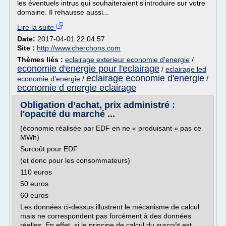
les éventuels intrus qui souhaiteraient s'introduire sur votre
domaine. Il rehausse aussi...
Lire la suite
Date:
2017-04-01 22:04:57
Site :
http://www.cherchons.com
Thèmes liés :
eclairage exterieur economie d'energie
/
economie d'energie pour l'eclairage
/
eclairage led
eclairage economie d'energie
economie d'energie
/
/
economie d energie eclairage
Obligation d’achat, prix administré :
l'opacité du marché ...
(économie réalisée par EDF en ne « produisant » pas ce
MWh)
Surcoût pour EDF
(et donc pour les consommateurs)
110 euros
50 euros
60 euros
Les données ci-dessus illustrent le mécanisme de calcul
mais ne correspondent pas forcément à des données
réelles. En effet, si le principe de calcul du surcoût est